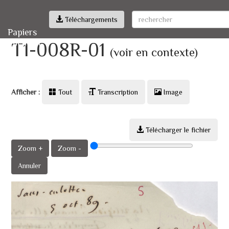
Téléchargements
Papiers
Michelet
T1-008R-01
(voir en contexte)
Afficher :
Tout
Transcription
Image
Télécharger le fichier
Zoom +
Zoom -
Annuler