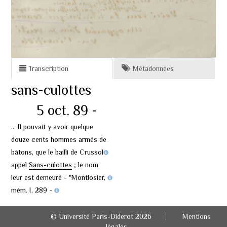
Transcription
Métadonnées
sans-culottes
5 oct. 89 -
... Il pouvait y avoir quelque
douze cents hommes armés de
bâtons, que le bailli de
Crussol
appel
Sans-culottes
; le nom
leur est demeuré -
"Montlosier,
mém.
I, 289 -
© Université Paris-Diderot 2026
Mentions
légales