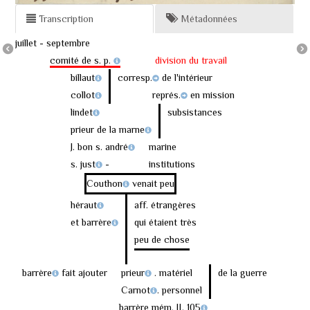
Transcription
Métadonnées
juillet - septembre
comité de s. p.
division du travail
billaut
corresp.
de l'intérieur
collot
représ.
en mission
lindet
subsistances
prieur de la marne
J. bon s. andré
marine
s. just
-
institutions
Couthon
venait peu
héraut
aff. étrangères
et
barrère
qui étaient très
peu de chose
barrère
fait ajouter
prieur
. matériel
de la guerre
Carnot
. personnel
barrère mém. II, 105